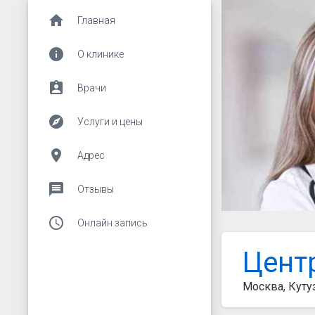
home
Главная
info
О клинике
assignment_ind
Врачи
explore
Услуги и цены
place
Адрес
message
Отзывы
access_time
Онлайн запись
Цент
Москва, Куту