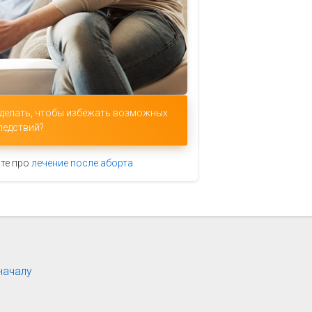
 делать, чтобы избежать возможных
ледствий?
те про
лечение после аборта
началу