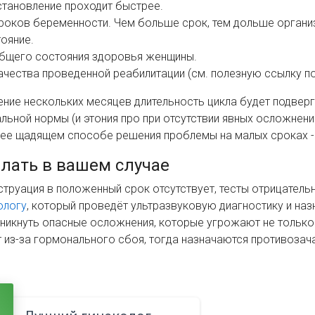
тановление проходит быстрее.
роков беременности. Чем больше срок, тем дольше органи
ояние.
бщего состояния здоровья женщины.
ачества проведенной реабилитации (см. полезную ссылку по
ение нескольких месяцев длительность цикла будет подверг
льной нормы (и этония про при отсутствии явных осложнени
лее щадящем способе решения проблемы на малых сроках 
елать в вашем случае
труация в положенный срок отсутствует, тесты отрицатель
ологу
, который проведёт ультразвуковую диагностику и наз
никнуть опасные осложнения, которые угрожают не только
 из-за гормонального сбоя, тогда назначаются противозач