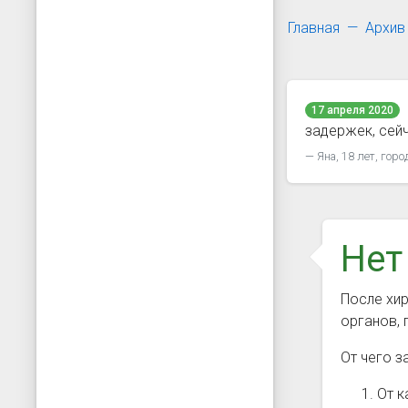
Главная
Архив
17 апреля 2020
задержек, сейч
Яна, 18 лет, горо
Нет
После хир
органов, 
От чего з
От к