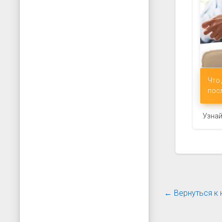
Что
пос
Узнай
← Вернуться к 