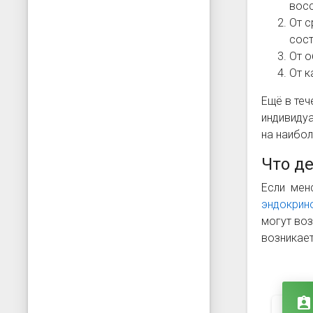
восс
От с
сост
От о
От к
Ещё в теч
индивидуа
на наибо
Что д
Если менс
эндокрин
могут воз
возникает
assignment_ind