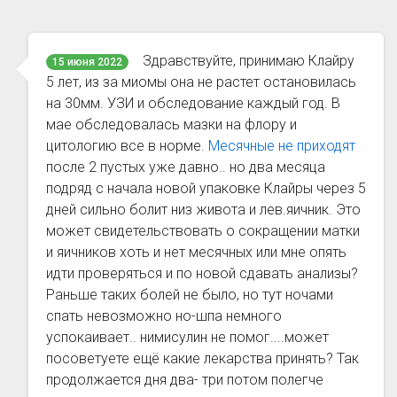
Здравствуйте, принимаю Клайру
15 июня 2022
5 лет, из за миомы она не растет остановилась
на 30мм. УЗИ и обследование каждый год. В
мае обследовалась мазки на флору и
цитологию все в норме.
Месячные не приходят
после 2 пустых уже давно.. но два месяца
подряд с начала новой упаковке Клайры через 5
дней сильно болит низ живота и лев.яичник. Это
может свидетельствовать о сокращении матки
и яичников хоть и нет месячных или мне опять
идти проверяться и по новой сдавать анализы?
Раньше таких болей не было, но тут ночами
спать невозможно но-шпа немного
успокаивает.. нимисулин не помог....может
посоветуете ещё какие лекарства принять? Так
продолжается дня два- три потом полегче