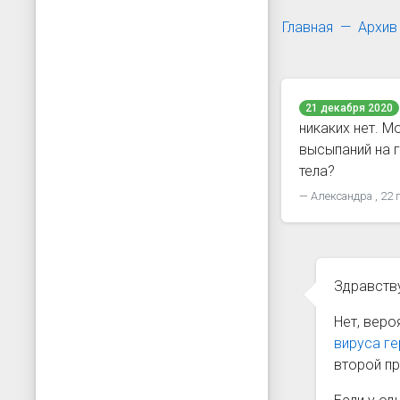
Главная
Архив
21 декабря 2020
никаких нет. М
высыпаний на г
тела?
Александра , 22 
Здравству
Нет, веро
вируса г
второй п