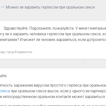
Можно ли заразить герпесом при оральном сексе
Здравствуйте. Подскажите, пожалуйста. У меня генитальн
огу ли я заразить человека герпесом при оральном сексе, е
ениталиях? И может ли человек заразиться, если дотронетс
года, город Владивосток
йте.
ятность заражения вирусом простого герпеса при оральном
ерпеса
при оральном сексе высок, если у одного из партнеро
ри непосредственном оральном контакте может заразиться.