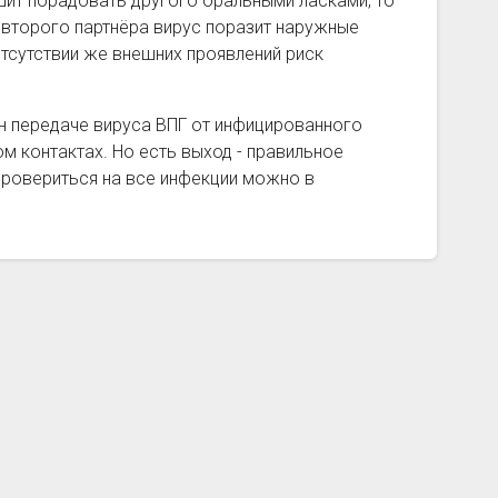
ешит порадовать другого оральными ласками, то
 у второго партнёра вирус поразит наружные
отсутствии же внешних проявлений риск
н передаче вируса ВПГ от инфицированного
ом контактах. Но есть выход - правильное
провериться на все инфекции можно в