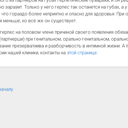
ного из партнёров на губах герпетические пузырьки, и он р
о заразит. Только у него герпес так останется на губах, а
, что гораздо более неприятно и опасно для здоровья. При 
 меньше, но всё же он существует.
герпес на половом члене причиной своего появления обяза
(партнерши) при генитальном, орально-генитальном, оральн
ание презерватиива и разборчивость в интимной жизни. А 
ии нашей клиники, контакты на
этой странице
.
началу