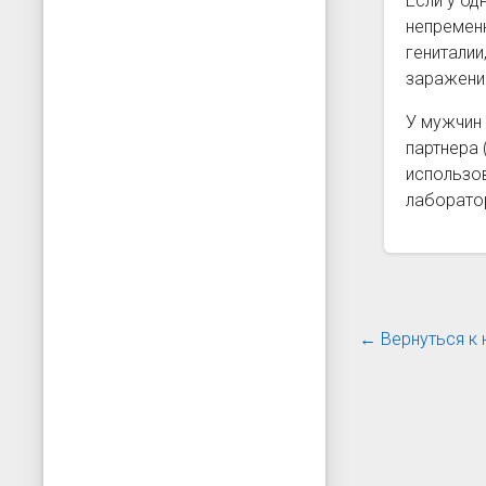
Если у од
непременн
гениталии
заражения
У мужчин 
партнера 
использов
лаборатор
← Вернуться к 