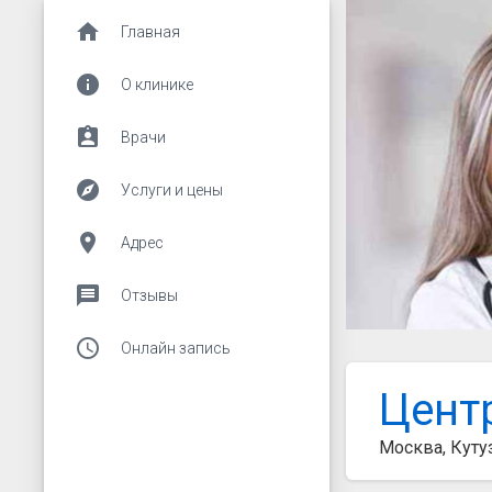
home
Главная
info
О клинике
assignment_ind
Врачи
explore
Услуги и цены
place
Адрес
message
Отзывы
access_time
Онлайн запись
Цент
Москва, Куту