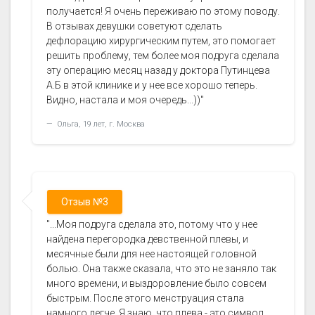
получается! Я очень переживаю по этому поводу.
В отзывах девушки советуют сделать
дефлорацию хирургическим путем, это помогает
решить проблему, тем более моя подруга сделала
эту операцию месяц назад у доктора Путинцева
А.Б в этой клинике и у нее все хорошо теперь.
Видно, настала и моя очередь...))"
Ольга, 19 лет, г. Москва
Отзыв №3
"...Моя подруга сделала это, потому что у нее
найдена перегородка девственной плевы, и
месячные были для нее настоящей головной
болью. Она также сказала, что это не заняло так
много времени, и выздоровление было совсем
быстрым. После этого менструация стала
намного легче. Я знаю, что плева - это символ