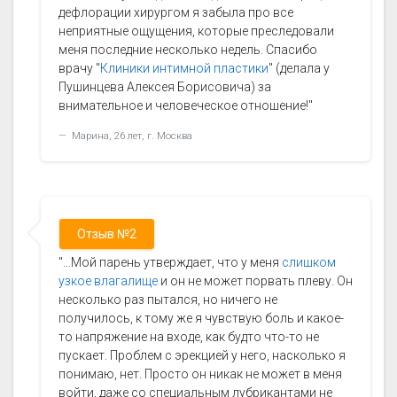
дефлорации хирургом я забыла про все
неприятные ощущения, которые преследовали
меня последние несколько недель. Спасибо
врачу "
Клиники интимной пластики
" (делала у
Пушинцева Алексея Борисовича) за
внимательное и человеческое отношение!"
Марина, 26 лет, г. Москва
Отзыв №2
"...Мой парень утверждает, что у меня
слишком
узкое влагалище
и он не может порвать плеву. Он
несколько раз пытался, но ничего не
получилось, к тому же я чувствую боль и какое-
то напряжение на входе, как будто что-то не
пускает. Проблем с эрекцией у него, насколько я
понимаю, нет. Просто он никак не может в меня
войти, даже со специальным лубрикантами не