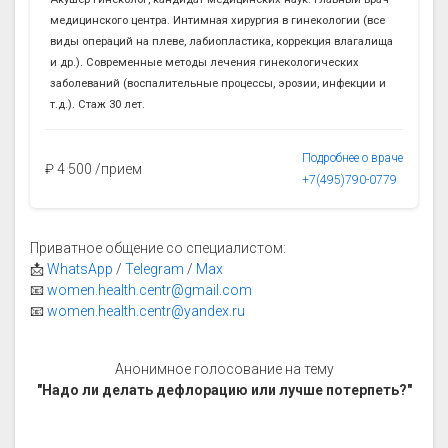
медицинского центра. Интимная хирургия в гинекологии (все
виды операций на плеве, лабиопластика, коррекция влагалища
и др.). Современные методы лечения гинекологических
заболеваний (воспалительные процессы, эрозии, инфекции и
т.д.). Стаж 30 лет.
Подробнее о враче
₽ 4 500 /прием
+7(495)790-0779
Приватное общение со специалистом:
📩
WhatsApp
/
Telegram
/
Max
📧
women.health.centr@gmail.com
📧
women.health.centr@yandex.ru
Анонимное голосование на тему
"Надо ли делать дефлорацию или лучше потерпеть?"