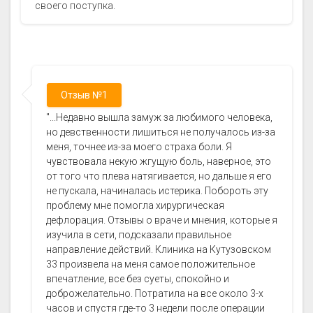
своего поступка.
Отзыв №1
"...Недавно вышла замуж за любимого человека,
но девственности лишиться не получалось из-за
меня, точнее из-за моего страха боли. Я
чувствовала некую жгущую боль, наверное, это
от того что плева натягивается, но дальше я его
не пускала, начиналась истерика. Побороть эту
проблему мне помогла хирургическая
дефлорация. Отзывы о враче и мнения, которые я
изучила в сети, подсказали правильное
направление действий. Клиника на Кутузовском
33 произвела на меня самое положительное
впечатление, все без суеты, спокойно и
доброжелательно. Потратила на все около 3-х
часов и спустя где-то 3 недели после операции