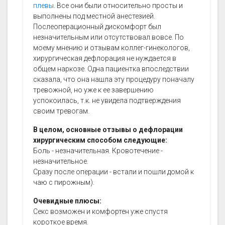
плевы
. Все они были относительно просты и
выполнены под местной анестезией.
Послеоперационный дискомфорт был
незначительным или отсутствовал вовсе. По
моему мнению и отзывам коллег-гинекологов,
хирургическая дефлорация не нуждается в
общем наркозе. Одна пациентка впоследствии
сказала, что она нашла эту процедуру поначалу
тревожной, но уже к ее завершению
успокоилась, т.к. не увидела подтверждения
своим тревогам.
В целом, основные отзывы о дефлорации
хирургическим способом следующие:
Боль - незначительная. Кровотечение -
незначительное.
Сразу после операции - встали и пошли домой к
чаю с пирожным).
Очевидные плюсы:
Секс возможен и комфортен уже спустя
короткое время.