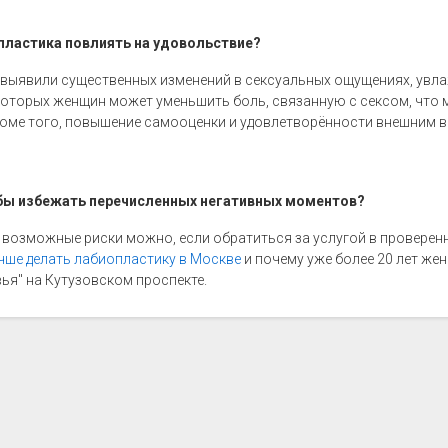
пластика повлиять на удовольствие?
 выявили существенных изменений в сексуальных ощущениях, увла
екоторых женщин может уменьшить боль, связанную с сексом, что
роме того, повышение самооценки и удовлетворённости внешним 
обы избежать перечисленных негативных моментов?
возможные риски можно, если обратиться за услугой в проверенн
учше делать лабиопластику в Москве
и почему уже более 20 лет же
ья" на Кутузовском проспекте.