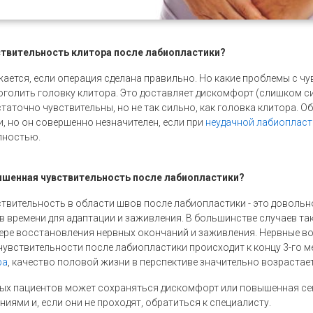
ствительность клитора после лабиопластики?
жается, если операция сделана правильно. Но какие проблемы с 
голить головку клитора. Это доставляет дискомфорт (слишком с
таточно чувствительны, но не так сильно, как головка клитора. О
, но он совершенно незначителен, если при
неудачной лабиопласт
лностью.
ышенная чувствительность после лабиопластики?
вительность в области швов после лабиопластики - это довольн
в времени для адаптации и заживления. В большинстве случаев та
ере восстановления нервных окончаний и заживления. Нервные во
увствительности после лабиопластики происходит к концу 3-го 
ра
, качество половой жизни в перспективе значительно возрастае
рых пациентов может сохраняться дискомфорт или повышенная сен
ниями и, если они не проходят, обратиться к специалисту.