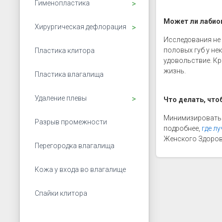
Открыть подменю
Гименопластика
Может ли лабио
Открыть подменю
Хирургическая дефлорация
Исследования не
половых губ у н
Пластика клитора
удовольствие. К
жизнь.
Пластика влагалища
Открыть подменю
Удаление плевы
Что делать, чт
Минимизировать 
Разрыв промежности
подробнее,
где л
Женского Здоров
Перегородка влагалища
Кожа у входа во влагалище
Спайки клитора