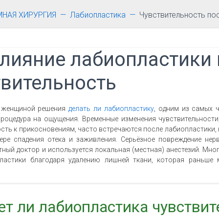
МНАЯ ХИРУРГИЯ
Лабиопластика
Чувствительность по
лияние лабиопластики 
твительность
и женщиной решения
делать ли лабиопластику
, одним из самых 
процедура на ощущения. Временные изменения чувствительност
ть к прикосновениям, часто встречаются после лабиопластики, н
ере спадения отека и заживления. Серьёзное повреждение нер
ный доктор и используется локальная (местная) анестезий. Мн
ластики благодаря удалению лишней ткани, которая раньше 
т ли лабиопластика чувствит