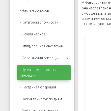
У большинства же
она направлена ​
Частые вопросы
сморщенной и гип
снижением сенсит
Категории сложности
к потери чувствит
Общий наркоз
Эпидуральная анестезия
Открыть подменю
Осложнения операции
Чувствительность после
операции
Неудачная операция
Заживление губ по дням