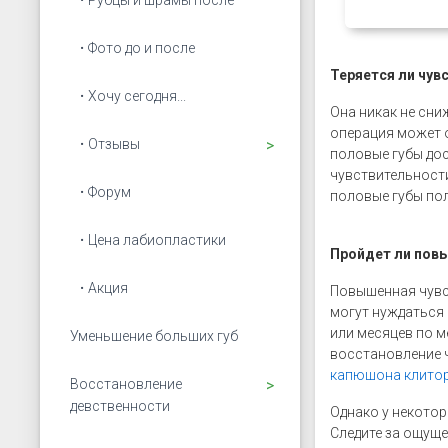
Рубцы и шрамы после
Фото до и после
Теряется ли чув
Хочу сегодня...
Она никак не сни
операция может о
Открыть подменю
Отзывы
половые губы дос
чувствительности
Форум
половые губы по
Цена лабиопластики
Пройдет ли пов
Акция
Повышенная чувст
могут нуждаться 
или месяцев по м
Уменьшение больших губ
восстановление ч
капюшона клито
Открыть подменю
Восстановление
девственности
Однако у некото
Следите за ощуще