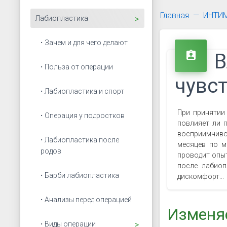
Главная
ИНТИ
Открыть подменю
Лабиопластика
Зачем и для чего делают
assignment_ind
В
Польза от операции
чувс
Лабиопластика и спорт
При приняти
Операция у подростков
повлияет ли 
восприимчивос
Лабиопластика после
месяцев по м
родов
проводит опыт
после лабиоп
Барби лабиопластика
дискомфорт...
Анализы перед операцией
Изменяе
Открыть подменю
Виды операции