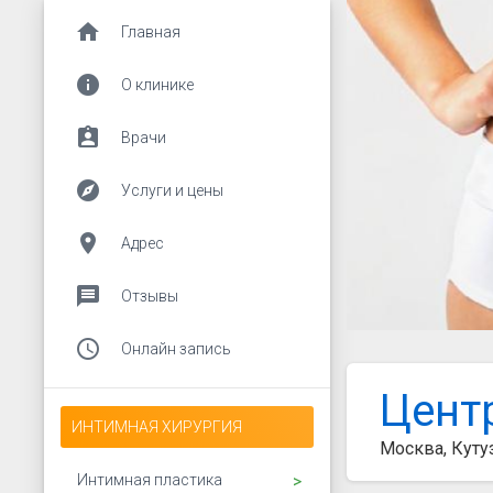
home
Главная
info
О клинике
assignment_ind
Врачи
explore
Услуги и цены
place
Адрес
message
Отзывы
access_time
Онлайн запись
Цент
ИНТИМНАЯ ХИРУРГИЯ
Москва, Куту
Открыть подменю
Интимная пластика