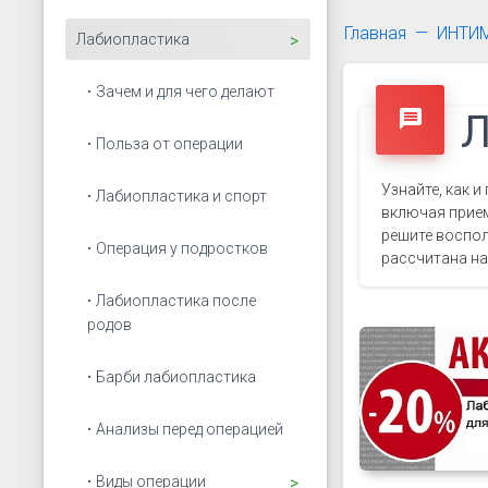
Главная
ИНТИ
Открыть подменю
Лабиопластика
Зачем и для чего делают
message
Л
Польза от операции
Узнайте, как 
Лабиопластика и спорт
включая прием
решите воспол
Операция у подростков
рассчитана на
Лабиопластика после
родов
Барби лабиопластика
Анализы перед операцией
Открыть подменю
Виды операции