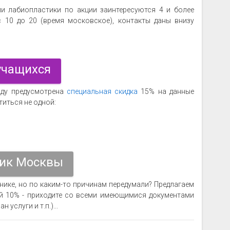
и лабиопластики по акции заинтересуются 4 и более
с 10 до 20 (время московское), контакты даны внизу
 учащихся
оду предусмотрена
специальная скидка
15% на данные
титься не одной:
ник Москвы
нике, но по каким-то причинам передумали? Предлагаем
й 10% - приходите со всеми имеющимися документами
услуги и т.п.)...