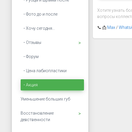
Рубцы и шрамы после
Хотите узнать бо
Фото до и после
вопросы коллект
📞 📩
Max
/
Whats
Хочу сегодня...
Открыть подменю
Отзывы
Форум
Цена лабиопластики
Акция
Уменьшение больших губ
Открыть подменю
Восстановление
девственности