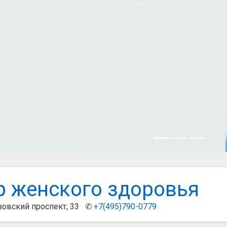
р женского здоровья
зовский проспект, 33 ✆
+7(495)790-0779