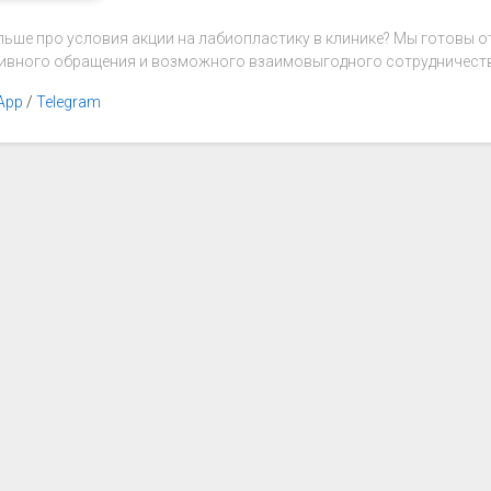
льше про условия акции на лабиопластику в клинике? Мы готовы 
ивного обращения и возможного взаимовыгодного сотрудничеств
App
/
Telegram