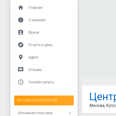
home
Главная
info
О клинике
assignment_ind
Врачи
explore
Услуги и цены
place
Адрес
message
Отзывы
access_time
Онлайн запись
Цент
ИНТИМНАЯ ХИРУРГИЯ
Москва, Куту
Открыть подменю
Интимная пластика