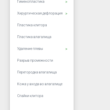
Открыть подменю
Гименопластика
Открыть подменю
Хирургическая дефлорация
Пластика клитора
Пластика влагалища
Открыть подменю
Удаление плевы
Разрыв промежности
Перегородка влагалища
Кожа у входа во влагалище
Спайки клитора