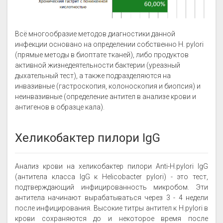
Всё многообразие методов диагностики данной
инфекции основано на определении собственно H. pylori
(прямые методы в биоптате тканей), либо продуктов
активной жизнедеятельности бактерии (уреазный
дыхательный тест), а также подразделяются на
инвазивные (гастроскопия, колоноскопия и биопсия) и
неинвазивные (определение антител в анализе крови и
антигенов в образце кала).
Хеликобактер пилори IgG
Анализ крови на хеликобактер пилори Anti-H.pylori IgG
(антитела класса IgG к Helicobacter pylori) - это тест,
подтверждающий инфицированность микробом. Эти
антитела начинают вырабатываться через 3 - 4 недели
после инфицирования. Высокие титры антител к H.pylori в
крови сохраняются до и некоторое время после