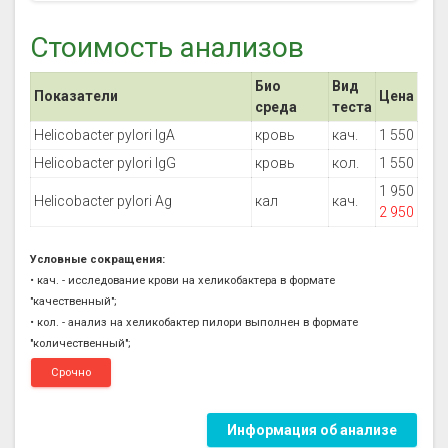
Стоимость анализов
Био
Вид
Показатели
Цена
среда
теста
Helicobacter pylori IgA
кровь
кач.
1 550
Helicobacter pylori IgG
кровь
кол.
1 550
1 950
Helicobacter pylori Ag
кал
кач.
2 950
Условные сокращения:
• кач. - исследование крови на хеликобактера в формате
"качественный";
• кол. - анализ на хеликобактер пилори выполнен в формате
"количественный";
Срочно
Информация об анализе