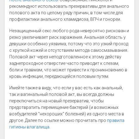
рекомендуют использовать презервативы для анального
полового акта по целому ряду причин, в том числе для
профилактики анального хламидиоза, ВПЧ и гонореи.
Незащищенный секс любого рода невероятно рискован и
резко увеличивает риск заражения. Анальная область у
девушки особенно уязвима, потому что это узкий проход
с хрупкой кожей и отсутствием метода самосмазывания.
Половой акт через неподготовленное к этому действу
заднепроходное отверстие часто приводит к слезам,
боли и травмам, что может привести к проникновению в
кровь инфекции, передающейся половым путем.
Имейте также в виду, что если у вас есть как анальный,
так и вагинальный половой акт, вы всегда должны
переключиться на новый презерватив, чтобы
предотвратить перемещение бактерий (и возможных
возбудителей "нехороших" болезней) из одного места в
другое. Далее по ссылке можно прочитать про
правила
гигиены влагалища
.