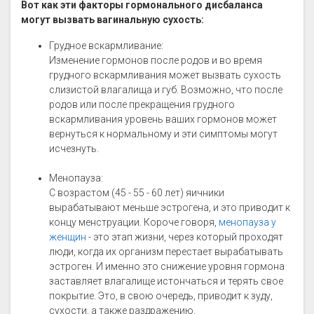
Вот как эти факторы гормонального дисбаланса
могут вызвать вагинальную сухость:
Грудное вскармливание:
Изменение гормонов после родов и во время
грудного вскармливания может вызвать сухость
слизистой влагалища и губ. Возможно, что после
родов или после прекращения грудного
вскармливания уровень ваших гормонов может
вернуться к нормальному и эти симптомы могут
исчезнуть.
Менопауза:
С возрастом (45 - 55 - 60 лет) яичники
вырабатывают меньше эстрогена, и это приводит к
концу менструации. Короче говоря,
менопауза у
женщин
- это этап жизни, через который проходят
люди, когда их организм перестает вырабатывать
эстроген. И именно это снижение уровня гормона
заставляет влагалище истончаться и терять свое
покрытие. Это, в свою очередь, приводит к зуду,
сухости, а также раздражению.